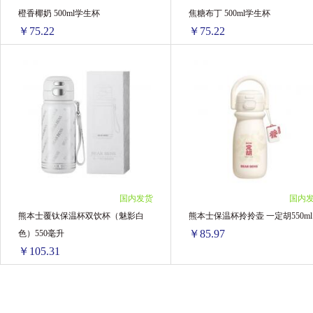
橙香椰奶 500ml学生杯
焦糖布丁 500ml学生杯
BAD AIR SPONGE
德国Huebner郝柏娜
￥75.22
￥75.22
LIFELINE CARE
Thinkbaby辛克宝贝
熊本士时尚5D款不锈钢双饮保温杯 橙香椰奶 500ml学生杯
熊本士时尚5D款不锈钢双饮保温杯 焦
满趣健
B.BOX
CapriLac佳倍营
1盒 ￥81.67(￥81.67/单盒)
1盒 ￥81.67(￥81.67/单盒)
2盒 ￥159.04(￥79.52/单盒)
2盒 ￥159.04(￥79.52/单盒)
泰国MISTINE 蜜丝婷
泰国ATREUS
4盒 ￥300.88(￥75.22/单盒)
4盒 ￥300.88(￥75.22/单盒)
KUMANOYUSHI熊野油脂
LULULUN
国内发货
国内
ATSUGI厚木
ORA2皓乐齿
珍澳Au Kin
熊本士覆钛保温杯双饮杯（魅影白
熊本士保温杯拎拎壶 一定胡550ml
￥85.97
色）550毫升
韩国LG贵爱娘
泰国beautybuffet 美丽蓓菲
￥105.31
老奶奶的秘密Grandma's Secret
双心Doppelherz
熊本士覆钛保温杯双饮杯（魅影白色）550毫升
熊本士保温杯拎拎壶 一定胡550ml
EAORON
Thursday Plantation
Braun 