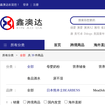
鑫澳达欢迎您！
登录
|
注册
德爱
澳爱
澳洲A2
雅培
雀
康
美可卓
Ddrops
美国童年
所有分类
首页
跨境商品
海外直
所有分类
>
全部
共
39
件商品
分类 ：
全部
母婴奶粉
营养辅食
营养
食品酒水
尿不湿
品牌 ：
全部
日本熊本士BEARBENS
MeadJo
Nestle雀巢
Bellamy's 贝拉米
Hero Ba
↑
↓
销量
跨境商品
国内发货
海外直邮