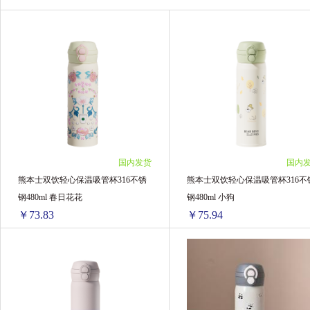
花王
Pigeon贝亲
Blackmores澳佳宝
Ddrops
美国童年时光
Floradix Iron
Aptamil德国爱他美
AVEENO艾维诺
Natures Way佳思敏
ARLA阿拉
英国薇塔
国内发货
国内
THERMOS膳魔师
BioIsland佰澳朗德
熊本士双饮轻心保温吸管杯316不锈
熊本士双饮轻心保温吸管杯316不
钢480ml 春日花花
钢480ml 小狗
Maxigenes澳洲美可卓
法国雅漾
美素
￥73.83
￥75.94
韩国Dr.Jart+蒂佳婷
意大利CHANTECLAIR
熊本士双饮轻心保温吸管杯316不锈钢480ml 春日花花
熊本士双饮轻心保温
Culturelle康萃乐
BANANA BOAT香蕉船
1盒 ￥80.16(￥80.16/单盒)
1盒 ￥80.16(￥80.16/单盒)
英国femfresh芳芯
日本汉方
Healthy C
2盒 ￥156.1(￥78.05/单盒)
2盒 ￥156.1(￥78.05/单盒)