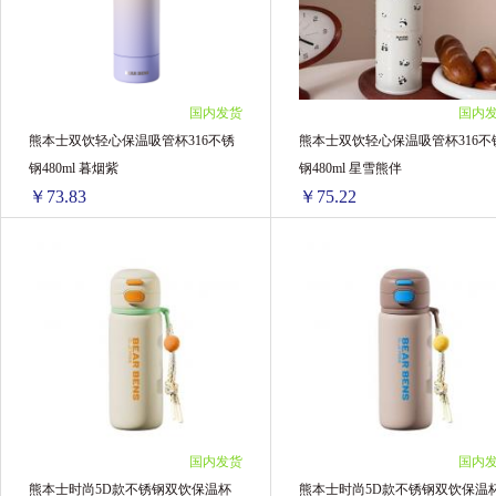
4盒 ￥295.32(￥73.83/单盒)
4盒 ￥303.76(￥75.94/单盒)
Aussie袋鼠
韩国LANEIGE兰芝
BIO
日本DHC/蝶翠诗
澳洲意高 Ego QV
澳
国内发货
国内
熊本士双饮轻心保温吸管杯316不锈
熊本士双饮轻心保温吸管杯316不
日本Yanagiya柳屋
帕玛氏
HollandBa
钢480ml 暮烟紫
钢480ml 星雪熊伴
￥73.83
￥75.22
Aptamil澳洲爱他美
LG
爱乐维Elevit
VAPE/未来
日本Kose高丝
美国钙尔奇C
熊本士双饮轻心保温吸管杯316不锈钢480ml 暮烟紫
熊本士双饮轻心保温吸
1盒 ￥80.16(￥80.16/单盒)
1盒 ￥81.67(￥81.67/单盒)
妙思乐Mustela
Dexery
Boiron宝弘
2盒 ￥156.1(￥78.05/单盒)
2盒 ￥159.04(￥79.52/单盒)
4盒 ￥295.32(￥73.83/单盒)
4盒 ￥300.88(￥75.22/单盒)
Thompson's汤普森
澳源优驰 Unichi
飞
Cenovis
科士威
SUDOCREM
国内发货
国内
Restoria
DU'IT
Clinicians
Bay
熊本士时尚5D款不锈钢双饮保温杯
熊本士时尚5D款不锈钢双饮保温