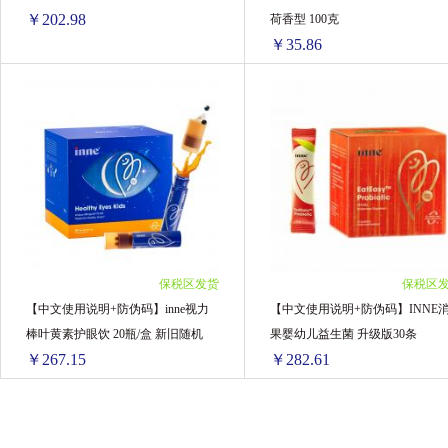
10罐装 ￥437.9(￥43.79/单罐)
￥202.98
荷香型 100克
￥35.86
inne美好钙女性钙 21条/盒
Biminne：别敏无水美白
1条 ￥227.35(￥227.35/单盒)
1盒 ￥44.3(￥44.3/单盒)
2条 ￥440.14(￥220.07/单盒)
3盒 ￥120.24(￥40.08/单盒)
3条 ￥660.21(￥220.07/单盒)
6盒 ￥234.12(￥39.02/单盒)
4条 ￥870.52(￥217.63/单盒)
12盒 ￥455.64(￥37.97/单盒)
5条 ￥1076(￥215.2/单盒)
24盒 ￥885.84(￥36.91/单盒)
6条 ￥1276.62(￥212.77/单盒)
72盒 ￥2581.92(￥35.86/单盒)
保税区发货
保税区
8条 ￥1682.64(￥210.33/单盒)
【中文使用说明+防伪码】inne视力
【中文使用说明+防伪码】INNE
10条 ￥2079(￥207.9/单盒)
棒叶黄素护眼饮 20瓶/盒 新旧随机
果婴幼儿益生菌 升级版30条
12条 ￥2435.76(￥202.98/单盒)
￥267.15
￥282.61
【中文使用说明+防伪码】inne视力棒叶黄素护眼饮 20瓶/盒 新旧随机