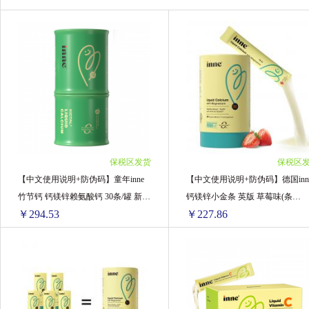
保税区发货
保税区
【中文使用说明+防伪码】童年inne
【中文使用说明+防伪码】德国inn
竹节钙 钙镁锌赖氨酸钙 30条/罐 新版
钙镁锌小金条 英版 草莓味(条
￥294.53
￥227.86
苹果味
包)10ml*30条/罐
【中文使用说明+防伪码】童年inne竹节钙 钙镁锌赖氨酸钙 30条/罐 新版苹果味
【
1瓶 ￥304.52(￥304.52/单瓶)
1罐装 ￥239.8(￥239.8/单罐)
2瓶 ￥601.18(￥300.59/单瓶)
2罐装 ￥475.48(￥237.74/单罐)