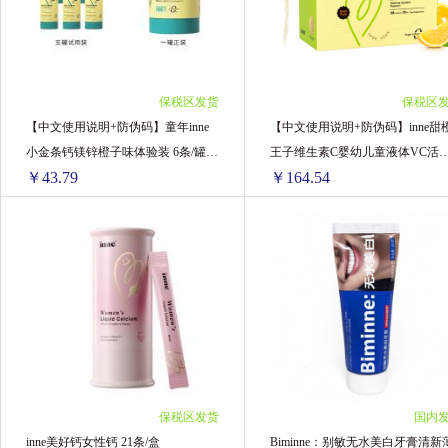
3瓶 ￥901.77(￥300.59/单瓶)
3罐装 ￥710.4(￥236.8/单罐)
4瓶 ￥1202.36(￥300.59/单瓶)
4罐装 ￥942.6(￥235.65/单罐)
6瓶 ￥1767.18(￥294.53/单瓶)
5罐装 ￥1172.5(￥234.5/单罐)
6罐装 ￥1404.24(￥234.04/单罐)
保税区发货
保税区
8罐装 ￥1863.2(￥232.9/单罐)
【中文使用说明+防伪码】童年inne
【中文使用说明+防伪码】inne甜
10罐装 ￥2278.6(￥227.86/单罐)
小金条钙镁锌橙子味体验装 6条/罐
王子维生素C婴幼儿童液体VC活
￥43.79
￥164.54
（5罐=1罐正装30条）
营养液条包装 28条/盒
【中文使用说明+防伪码】童年inne小金条钙镁锌橙子味体验装 6条/罐（5罐=1罐正装30条）
【中文使用说明+防伪码】inne甜橙王子维生素C婴幼儿童
1罐装 ￥57.64(￥57.64/单罐)
1盒 ￥174.9(￥174.9/单盒)
2罐装 ￥103.74(￥51.87/单罐)
2盒 ￥345.22(￥172.61/单盒)
3罐装 ￥147.51(￥49.17/单罐)
3盒 ￥510.93(￥170.31/单盒)
4罐装 ￥191.32(￥47.83/单罐)
4盒 ￥672(￥168/单盒)
5罐装 ￥232.85(￥46.57/单罐)
5盒 ￥834.25(￥166.85/单盒)
6罐装 ￥279.06(￥46.51/单罐)
6盒 ￥987.24(￥164.54/单盒)
保税区发货
国内
8罐装 ￥366.64(￥45.83/单罐)
inne美好钙女性钙 21条/盒
Biminne：别敏无水美白牙膏清新