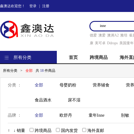
鑫澳达欢迎您！
登录
|
注册
德爱
澳爱
澳洲A2
雅培
雀
康
美可卓
Ddrops
美国童年
所有分类
首页
跨境商品
海外直
所有分类
>
全部
共
18
件商品
分类 ：
全部
母婴奶粉
营养辅食
营养
食品酒水
尿不湿
品牌 ：
全部
欧舒丹
童年Inne
别敏
↑
↓
销量
跨境商品
国内发货
海外直邮