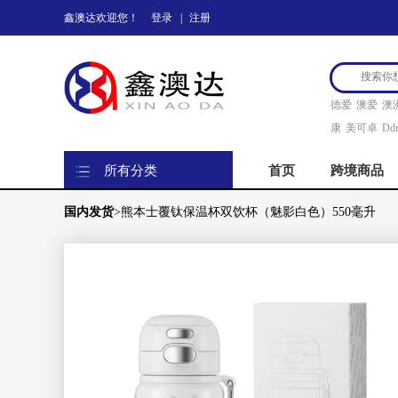
鑫澳达欢迎您！
登录
|
注册
德爱
澳爱
澳
康
美可卓
Ddr
所有分类
首页
跨境商品
国内发货
>熊本士覆钛保温杯双饮杯（魅影白色）550毫升