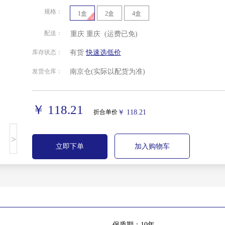
规格：
1盒
2盒
4盒
配送：
重庆
重庆
(运费已免)
北京
安徽
福建
甘肃
库存状态：
有货
快速选低价
发货仓库：
南京仓
(实际以配货为准)
贵州
海南
河北
河南
湖南
吉林
江苏
江西
￥ 118.21
折合单价
￥ 118.21
宁夏回族
青海
山东
山西
>
自治区
立即下单
加入购物车
四川
天津
西藏自治
新疆维吾
区
尔自治区
重庆
保质期：10年