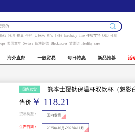
洲A2
雅培
雀巢
牛栏
贝拉米
喜宝
阿拉
herobaby
inne
佳贝艾特
Oli6
可瑞
ops
美国童年
Swisse
佰澳朗德
Blackmores
艾维诺
Healthy
care
海外直邮
一般贸易
每日特惠
新品推荐
活
熊本士覆钛保温杯双饮杯（魅影白
国内发货
￥ 118.21
售价
贸易类型：
国内发货
生产日期：
2025年10月-2025年11月