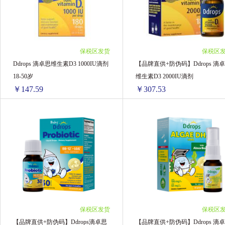
4盒 ￥747.28(￥186.82/单盒)
4盒 ￥754.84(￥188.71/单盒)
BIODERMA贝德玛
BabyGanics甘尼克
6盒 ￥1116.72(￥186.12/单盒)
6盒 ￥1118.46(￥186.41/单盒)
8盒 ￥1479.84(￥184.98/单盒)
8盒 ￥1472.88(￥184.11/单盒)
澳洲贝儿bubs
格丽松
日本Mandom
10盒 ￥1840.4(￥184.04/单盒)
12盒 ￥2167.92(￥180.66/单盒)
保税区发货
保税区
3盒 ￥569.61(￥189.87/单盒)
Ddrops 滴卓思维生素D3 1000IU滴剂
【品牌直供+防伪码】Ddrops 滴
HollandBarrett荷柏瑞
Ostelin奥斯特林
5盒 ￥937.8(￥187.56/单盒)
18-50岁
维生素D3 2000IU滴剂
￥147.59
￥307.53
爱乐维Elevit
法国 艾瑞可EricFavre
日
美国钙尔奇CALTRATE
善存 Centrum
Ddrops 滴卓思维生素D3 1000IU滴剂 18-50岁
【
1盒 ￥167.3(￥167.3/单盒)
1盒 ￥321.41(￥321.41/单盒)
馥绿德雅
欧舒丹
澳洲Nu-lax
2盒 ￥315.76(￥157.88/单盒)
2盒 ￥633.56(￥316.78/单盒)
4盒 ￥618.6(￥154.65/单盒)
4盒 ￥1257.84(￥314.46/单盒)
飞利浦新安怡
CANCER COUNCIL
N
6盒 ￥912.78(￥152.13/单盒)
6盒 ￥1879.86(￥313.31/单盒)
8盒 ￥1211.44(￥151.43/单盒)
8盒 ￥2497.28(￥312.16/单盒)
Pearl Drops
GRANS REMEDY
Lucas 
10盒 ￥1475.9(￥147.59/单盒)
12盒 ￥3690.36(￥307.53/单盒)
保税区发货
保税区
3盒 ￥946.86(￥315.62/单盒)
Bayer/拜耳
和光堂
Banila芭妮兰
【品牌直供+防伪码】Ddrops滴卓思
【品牌直供+防伪码】Ddrops 滴