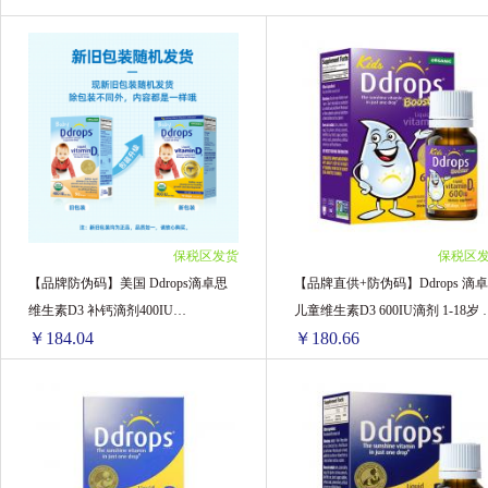
Pigeon贝亲
Blackmores澳佳宝
Swisse
Floradix Iron铁元
Devondale德运
NI
AVEENO艾维诺
Nanny care纳尼凯尔
ARLA阿拉
英国薇塔贝尔Vitabiotics
A
保税区发货
保税区
BioIsland佰澳朗德
Kabrita佳贝艾特
I
【品牌防伪码】美国 Ddrops滴卓思
【品牌直供+防伪码】Ddrops 滴
维生素D3 补钙滴剂400IU
儿童维生素D3 600IU滴剂 1-18岁 
美素佳儿
澳洲卢卡斯Lucas
澳大利亚Go
￥184.04
￥180.66
2.5ML（蓝色）
色
意大利CHANTECLAIR大公鸡管家
日本LIO
【品牌防伪码】美国 Ddrops滴卓思 维生素D3 补钙滴剂400IU 2.5ML（蓝色）
【
BANANA BOAT香蕉船
Herbacin贺本清
1盒 ￥195.38(￥195.38/单盒)
1盒 ￥195.62(￥195.62/单盒)
Healthy Care
Red Seal红印
SHANGP
2盒 ￥378.3(￥189.15/单盒)
2盒 ￥382.02(￥191.01/单盒)