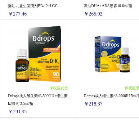
婴幼儿益生菌滴剂BB-12+LGG
藻油DHA+ARA喷雾10.6ml/瓶
蓓昂斯BYPHASSE
康迪克
Nordic Natu
￥277.46
￥265.92
7.5ml/瓶
安佳/Anchor
QUALITY 皇后秘密
大
【品牌直供+防伪码】Ddrops滴卓思婴幼儿益生菌滴剂BB-12+LGG 7.5ml/瓶
【
普丽普莱Puritans Pride
G&M 澳芝曼
1瓶 ￥295.97(￥295.97/单瓶)
1瓶 ￥274.85(￥274.85/单瓶)
2瓶 ￥582.68(￥291.34/单瓶)
2瓶 ￥540.68(￥270.34/单瓶)
韩国杯具熊
FANCL芳珂
KUMANOY
12瓶 ￥3329.52(￥277.46/单瓶)
12瓶 ￥3109.2(￥259.1/单瓶)
4瓶 ￥1063.36(￥265.84/单瓶)
自然之宝Nature's Bounty
KOBAYASHI小林制
8瓶 ￥2108.72(￥263.59/单瓶)
保税区发货
保税区
Morning fresh
惠氏SMA
日本ITO
Ddrops成人维生素d3-5000IU+维生素
Ddrops成人维生素d3-2000IU 5ml/
￥218.67
k2滴剂 2.5ml/瓶
泰国ANNABELLA 安娜贝拉
Natur top 诺崔特
￥291.95
澳洲 Nutrition Care
ST小鸡
EBISU 
Ddrops成人维生素d3-5000IU+维生素k2滴剂 2.5ml/瓶
Ddrops成人维生素d3-2000IU 5ml/
Biostime 合生元
Trilogy
明色（meisho