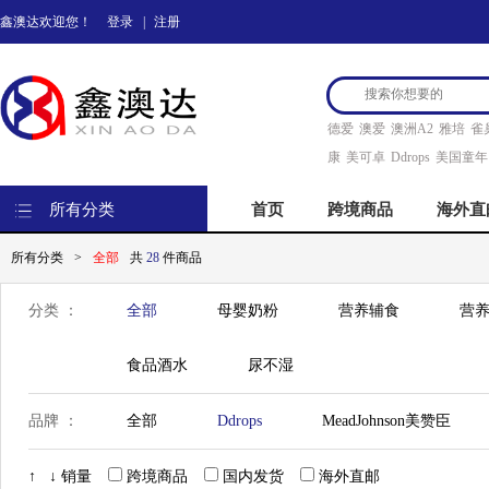
鑫澳达欢迎您！
登录
|
注册
德爱
澳爱
澳洲A2
雅培
雀
康
美可卓
Ddrops
美国童年
所有分类
首页
跨境商品
海外直
所有分类
>
全部
共
28
件商品
分类 ：
全部
母婴奶粉
营养辅食
营养
食品酒水
尿不湿
品牌 ：
全部
Ddrops
MeadJohnson美赞臣
Bellamy's 贝拉米
Hero Baby美素
Nut
↑
↓
销量
跨境商品
国内发货
海外直邮