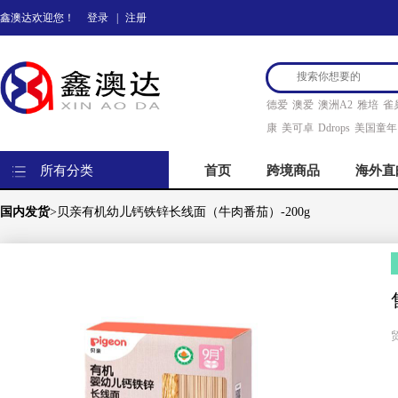
鑫澳达欢迎您！
登录
|
注册
德爱
澳爱
澳洲A2
雅培
雀
康
美可卓
Ddrops
美国童年
所有分类
首页
跨境商品
海外直
国内发货
>贝亲有机幼儿钙铁锌长线面（牛肉番茄）-200g