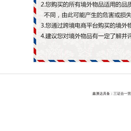
鑫澳达具备：三证合一营