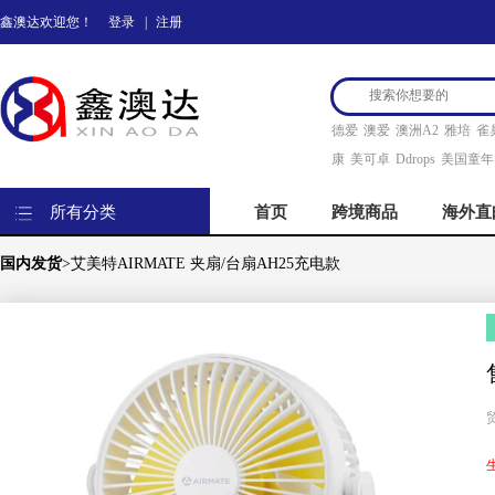
鑫澳达欢迎您！
登录
|
注册
德爱
澳爱
澳洲A2
雅培
雀
康
美可卓
Ddrops
美国童年
所有分类
首页
跨境商品
海外直
国内发货
>艾美特AIRMATE 夹扇/台扇AH25充电款