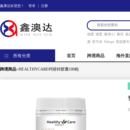
鑫澳达欢迎您！
登录
|
注册
德爱
澳爱
澳洲A2
雅培
雀
康
美可卓
Ddrops
美国童年
所有分类
首页
跨境商品
海外直
跨境商品
>HEALTHYCARE钙镁锌胶囊100粒