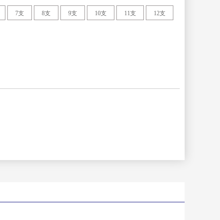
7支
8支
9支
10支
11支
12支
广东
广西壮族
自治区
黑龙江
湖北
辽宁
内蒙古自
治区
陕西
上海
云南
浙江