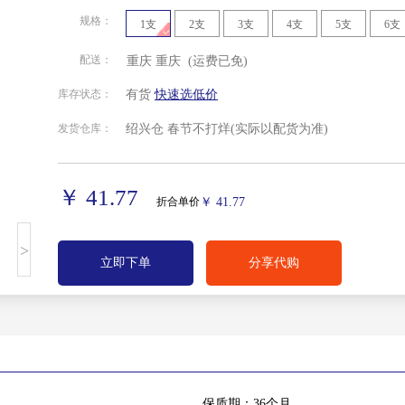
规格：
1支
2支
3支
4支
5支
6支
配送：
重庆
重庆
(运费已免)
北京
安徽
福建
甘肃
库存状态：
有货
快速选低价
发货仓库：
绍兴仓 春节不打烊
(实际以配货为准)
贵州
海南
河北
河南
湖南
吉林
江苏
江西
￥ 41.77
折合单价
￥ 41.77
宁夏回族
青海
山东
山西
>
自治区
立即下单
分享代购
四川
天津
西藏自治
新疆维吾
区
尔自治区
重庆
保质期：36个月