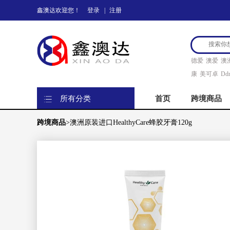
鑫澳达欢迎您！
登录
|
注册
德爱
澳爱
澳
康
美可卓
Ddr
所有分类
首页
跨境商品
跨境商品
>澳洲原装进口HealthyCare蜂胶牙膏120g