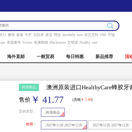
洲A2
雅培
雀巢
牛栏
贝拉米
喜宝
阿拉
herobaby
inne
佳贝艾特
Oli6
可瑞
ops
美国童年
Swisse
佰澳朗德
Blackmores
艾维诺
Healthy
care
海外直邮
一般贸易
每日特惠
新品推荐
活
澳洲原装进口HealthyCare蜂胶牙膏
跨境商品
￥ 41.77
售价
(含税
￥ 3.48
)
贸易类型：
跨境商品
效期：
2027年11月-2027年12月
2027年11月-2027年12月