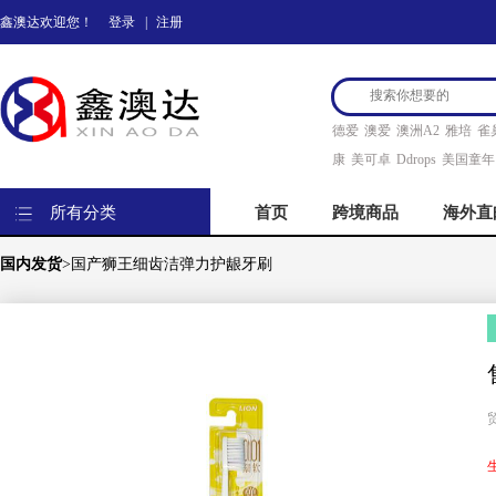
鑫澳达欢迎您！
登录
|
注册
德爱
澳爱
澳洲A2
雅培
雀
康
美可卓
Ddrops
美国童年
所有分类
首页
跨境商品
海外直
国内发货
>国产狮王细齿洁弹力护龈牙刷