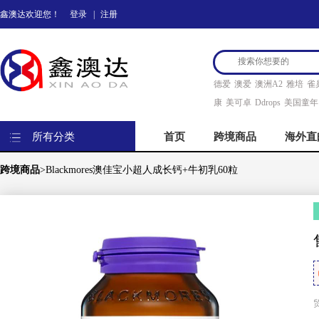
鑫澳达欢迎您！
登录
|
注册
德爱
澳爱
澳洲A2
雅培
雀
康
美可卓
Ddrops
美国童年
所有分类
首页
跨境商品
海外直
跨境商品
>Blackmores澳佳宝小超人成长钙+牛初乳60粒