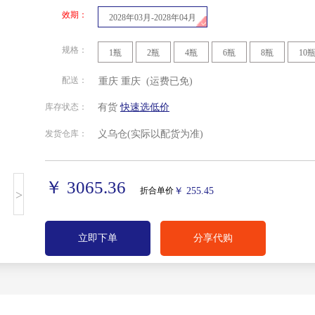
效期：
2028年03月-2028年04月
规格：
1瓶
2瓶
4瓶
6瓶
8瓶
10
配送：
重庆
重庆
(运费已免)
北京
安徽
福建
甘肃
库存状态：
有货
快速选低价
发货仓库：
义乌仓
(实际以配货为准)
贵州
海南
河北
河南
湖南
吉林
江苏
江西
￥ 3065.36
折合单价
￥ 255.45
>
宁夏回族
青海
山东
山西
自治区
立即下单
分享代购
四川
天津
西藏自治
新疆维吾
区
尔自治区
重庆