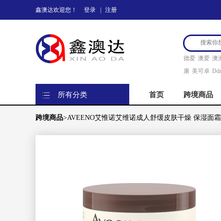
鑫澳达欢迎您！
登录
|
注册
德爱
澳爱
澳
康
美可卓
Ddr
所有分类
首页
跨境商品
跨境商品
>AVEENO艾惟诺艾维诺成人舒缓皮肤干燥 保湿面霜3