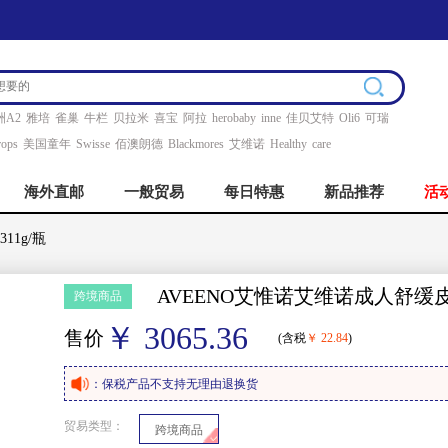
洲A2
雅培
雀巢
牛栏
贝拉米
喜宝
阿拉
herobaby
inne
佳贝艾特
Oli6
可瑞
ops
美国童年
Swisse
佰澳朗德
Blackmores
艾维诺
Healthy
care
海外直邮
一般贸易
每日特惠
新品推荐
活
11g/瓶
AVEENO艾惟诺艾维诺成人舒缓皮
跨境商品
￥ 3065.36
售价
(含税
￥ 22.84
)
：保税产品不支持无理由退换货
贸易类型：
跨境商品