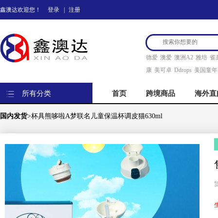
鑫澳达欢迎您！
登录
|
注册
德爱
澳爱
澳洲A2
雅培
雀
康
美可卓
Ddrops
美国童年
所有分类
首页
跨境商品
海外直
国内发货
>杯具熊哆啦A梦联名儿童保温杯调皮猫630ml