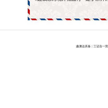
鑫澳达具备：三证合一营