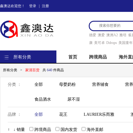
鑫澳达欢迎您！
登录
|
注册
德爱
澳爱
澳洲A2
雅培
雀
康
美可卓
Ddrops
美国童年
所有分类
首页
跨境商品
海外直
所有分类
>
家清百货
共
640
件商品
分类 ：
全部
母婴奶粉
营养辅食
营养
食品酒水
尿不湿
品牌 ：
全部
花王
LAURIER乐而雅
日本汉方
P&G宝洁
LG
BAD 
↑
↓
销量
跨境商品
国内发货
海外直邮