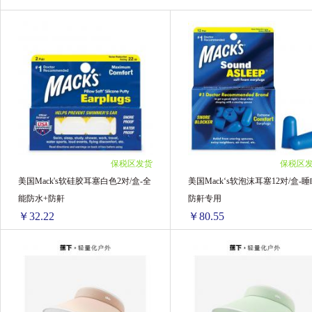
Morning fresh
日本ITO
韩国LG贵爱娘
ARS安速
蕉下
比那氏
ELM
黑帽子
日本ROCKET火箭
相模SAGA
Iessgo
Tide to Go
立白
Brita
保税区发货
保税区
Playtex
ANGSNAKE 沸蛇
麦迪安
美国Mack's软硅胶耳塞白色2对/盒-全
美国Mack‘s软泡沫耳塞12对/盒-睡
能防水+防鼾
防鼾专用
维科
阔易
晴天大白
猫小邪
￥32.22
￥80.55
四海得康
Radialight
宝和堂
B
美国Mack's软硅胶耳塞白色2对/盒-全能防水+防鼾
美国Mack‘
HAAB
威王
拜灭士
algabo
1盒 ￥49.37(￥49.37/单盒)
1盒 ￥112(￥112/单盒)
2盒 ￥82.86(￥41.43/单盒)
2盒 ￥193.3(￥96.65/单盒)