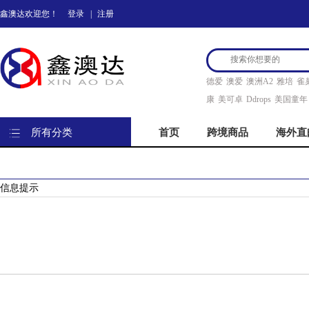
鑫澳达欢迎您！
登录
|
注册
德爱
澳爱
澳洲A2
雅培
雀
康
美可卓
Ddrops
美国童年
所有分类
首页
跨境商品
海外直
信息提示